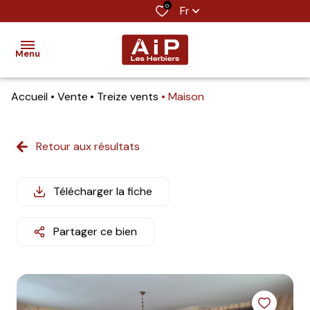
0
Fr
Menu
Accueil
Vente
Treize vents
Maison
accueil
ventes
Retour aux résultats
location
Télécharger la fiche
estimation
notre
Partager ce bien
agence
contact