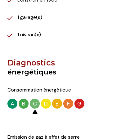
1 garage(s)
1 niveau(x)
Diagnostics
énergétiques
Consommation énergétique
A
B
C
D
E
F
G
Emission de gaz à effet de serre