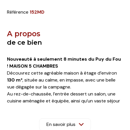
Référence
152MD
A propos
de ce bien
Nouveauté à seulement 8 minutes du Puy du Fou
! MAISON
5 CHAMBRES
Découvrez cette agréable maison à étage d’environ
130 m²
, située au calme, en impasse, avec une belle
vue dégagée sur la campagne.
Au rez-de-chaussée, l’entrée dessert un salon, une
cuisine aménagée et équipée, ainsi qu’un vaste séjour
lumineux ouvert sur une véranda. Vous y trouverez
également
une chambre avec salle d’eau privative
et un WC indépendant.
En savoir plus
À l’étage, la maison offre
4 chambres
, une salle de