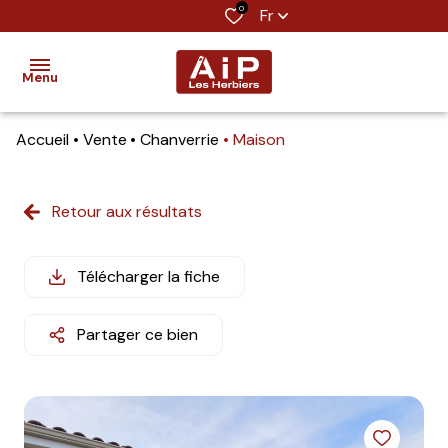
0
Fr
Menu
Accueil
Vente
Chanverrie
Maison
accueil
ventes
Retour aux résultats
location
Télécharger la fiche
estimation
notre
Partager ce bien
agence
contact