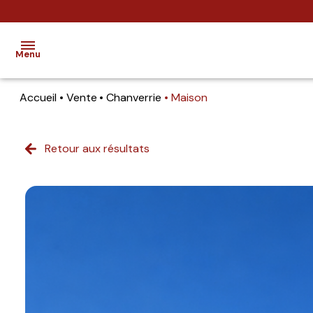
Menu
Accueil
Vente
Chanverrie
Maison
accueil
ventes
Retour aux résultats
location
estimation
notre
agence
contact