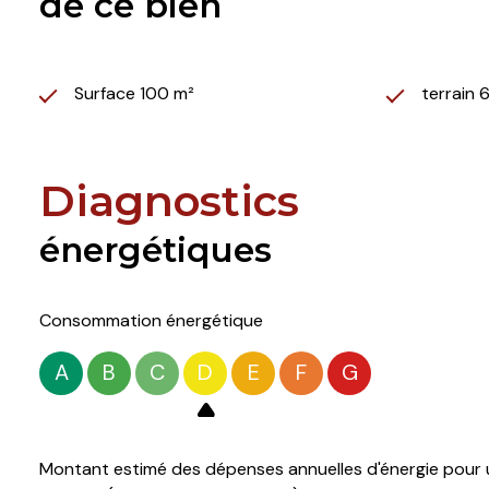
de ce bien
Surface 100 m²
terrain 
Diagnostics
énergétiques
Consommation énergétique
A
B
C
D
E
F
G
Montant estimé des dépenses annuelles d'énergie pour u