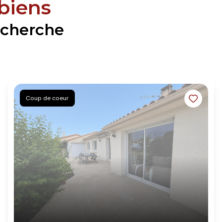
 biens
echerche
Coup de coeur