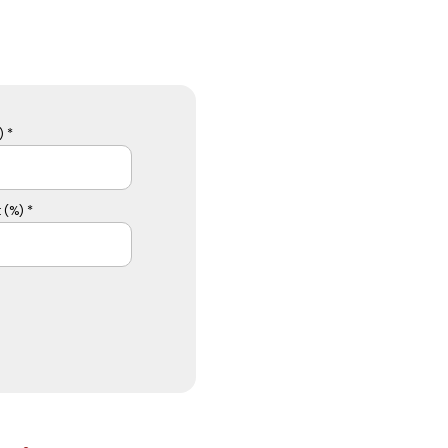
 *
 (%) *