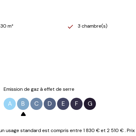
630 m²
3 chambre(s)
Emission de gaz à effet de serre
A
B
C
D
E
F
G
n usage standard est compris entre 1 830 € et 2 510 € . Prix